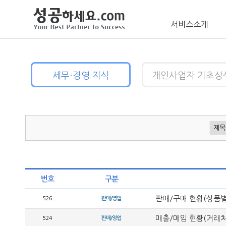
서비스소개
세무·경영 지식
개인사업자 기초상
번호
구분
판매/구매 현황(상품별
526
판매/영업
매출/매입 현황(거래처
524
판매/영업