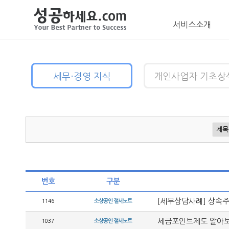
서비스소개
세무·경영 지식
개인사업자 기초상
번호
구분
[세무상담사례] 상속주
1146
소상공인 절세노트
세금포인트제도 알아보
1037
소상공인 절세노트