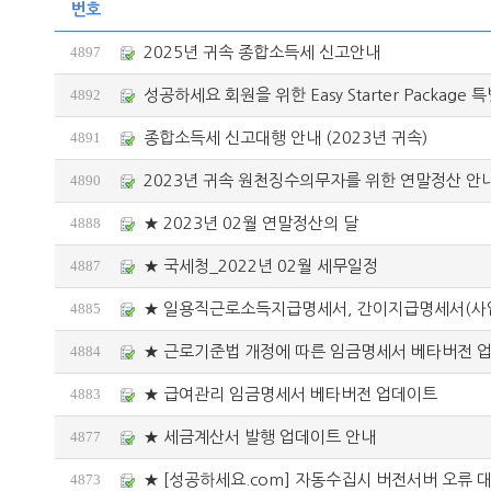
번호
4897
2025년 귀속 종합소득세 신고안내
4892
성공하세요 회원을 위한 Easy Starter Package 
4891
종합소득세 신고대행 안내 (2023년 귀속)
4890
2023년 귀속 원천징수의무자를 위한 연말정산 안
4888
★ 2023년 02월 연말정산의 달
4887
★ 국세청_2022년 02월 세무일정
4885
★ 일용직근로소득지급명세서, 간이지급명세서(사업,
4884
★ 근로기준법 개정에 따른 임금명세서 베타버전 
4883
★ 급여관리 임금명세서 베타버전 업데이트
4877
★ 세금계산서 발행 업데이트 안내
4873
★ [성공하세요.com] 자동수집시 버전서버 오류 