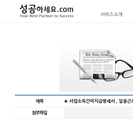
서비스소개
제목
★ 사업소득간이지급명세서 , 일용근
첨부파일