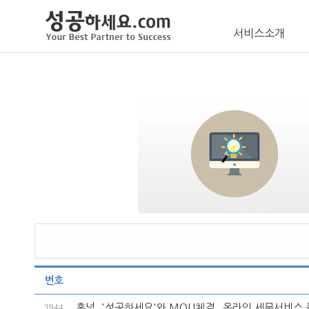
서비스소개
번호
3944
홈넛, '성공하세요'와 MOU체결...온라인 세무서비스