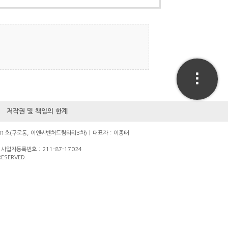
저작권 및 책임의 한계
01호(구로동, 이앤씨벤처드림타워3차) | 대표자 : 이종태
사업자등록번호 : 211-87-17024
RESERVED.