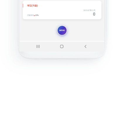
저작권 및 책임의 한계
01호(구로동, 이앤씨벤처드림타워3차) | 대표자 : 이종태