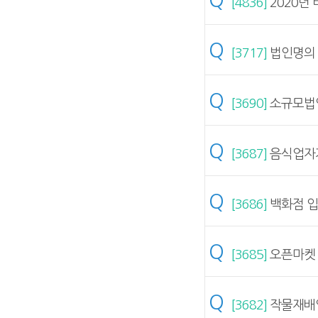
Q
[4836]
2020년
Q
[3717]
법인명의 
Q
[3690]
소규모법인
Q
[3687]
음식업자가
Q
[3686]
백화점 입
Q
[3685]
오픈마켓 
Q
[3682]
작물재배업