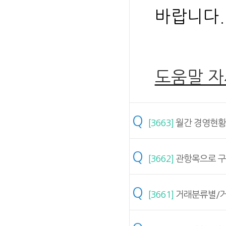
바랍니다.
도움말 
Q
[3663]
월간 경영현황
Q
[3662]
관항목으로 구
Q
[3661]
거래분류별/거