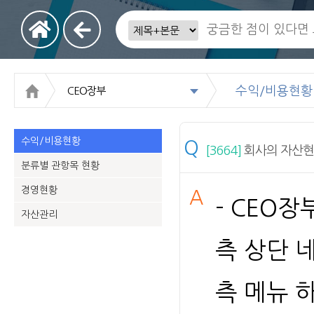
수익/비용현황
CEO장부
수익/비용현황
Q
[3664]
회사의 자산현황
분류별 관항목 현황
경영현황
A
- CEO
자산관리
측 상단 
측 메뉴 