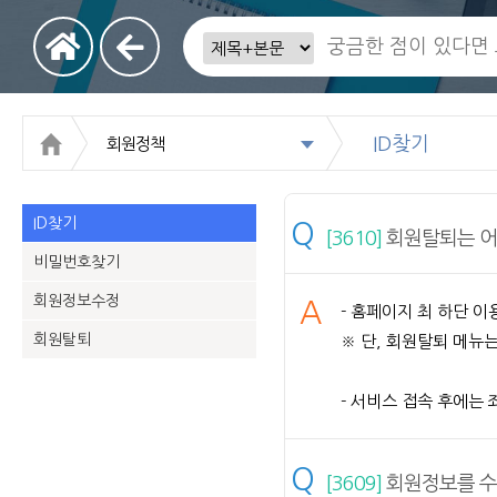
ID찾기
회원정책
ID찾기
Q
[3610]
회원탈퇴는 어
비밀번호찾기
회원정보수정
A
- 홈페이지 최 하단 
회원탈퇴
※ 단, 회원탈퇴 메뉴
- 서비스 접속 후에는
Q
[3609]
회원정보를 수