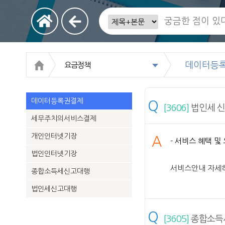
데이터등
요금정책
데이터등록권결제
Q
[3606]
법인세 신
세무주치의서비스결제
개인인터넷기장
A
- 서비스 혜택 및
법인인터넷기장
서비스안내 자세
종합소득세신고대행
법인세신고대행
Q
[3605]
종합소득세