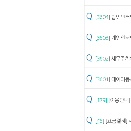
Q
[3604]
법인인터넷
Q
[3603]
개인인터넷
Q
[3602]
세무주치의
Q
[3601]
데이터등록
Q
[179]
[이용안내]
Q
[46]
[요금결제] 