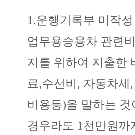
1.운행기록부 미작성
업무용승용차 관련비
지를 위하여 지출한 
료
,
수선비
,
자동차세
,
비용등
)
을 말하는 것
경우라도
1
천만원까지